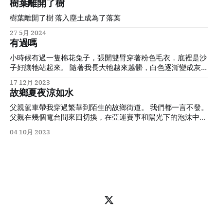
樹葉離開了樹
樹葉離開了樹 落入塵土成為了落葉
27 5月 2024
有過嗎
小時候有過一隻棉花兔子，張開雙臂穿著粉色毛衣，底裡是沙
子好讓牠站起來。 隨著我長大牠越來越髒，白色逐漸變成灰
色，但在書桌上牠是我應付作業時最好的朋友。被強迫做什麼
17 12月 2023
事情時候的小朋友是很恐怖的：做作業時他們會用鉛筆、原子
故鄉夏夜涼如水
筆在牆面、桌子用盡全力留下記號，會用尺子插進任何縫隙當
作槓桿，會把漆木上一絲絲因陽光照射裂開的隙縫擴開，把貼
父親駕車帶我穿過繁華到陌生的故鄉街道。 我們都一言不發。
在家具上的膠合板撕下來。唯獨這隻小兔子，牠只是在不可避
父親在幾個電台間來回切換，在亞運賽事和陽光下的泡沫中選
免的鉛筆屑裡逐漸變灰。 我是兔年出生的孩子，我和這隻兔子
擇了
Plan C
：十年前買來塞進汽車
CD
機後再也沒拿出來過的
04 10月 2023
心心相惜。 自幼兒園結束之後我就不被允許帶著牠上學。上小
《西方古典樂原汁演繹（金碟
）
》
。十年後正是這張「金碟」讓
學前的那個晚上，父母很晚才睡覺，點著一盞檯燈整理各種東
我在
Apple Music Classical
上聽起了古典樂。 銀泰城前的兒
西，不知道是整理思緒還是各種證明文件。我被要求面朝窗簾
童遊樂場已經拆掉，換成了並沒有人打球的籃球場，掛有「你
躺著，目的是要我快快睡著，明天要去新的地方見到新的同
好亞運」的橫幅；曾經這座小城市最中心的廣播電視塔風光不
學。窗簾上投射著父母的身影，我身邊的背包裡裝著全新的文
再，改叫「融媒體中心
」
，塔頂的三色環也不再亮起，夜空中
具。我鼓起勇氣但是小聲喃喃地說： 「我能不能把小兔子帶
這棟大樓唯一亮起的是
5
層一塊小小的
LED
燈牌
，
「美妝修甲
上
。
」 父母似乎沒有聽到，也許沒有聽到是好事。 多少個寒暑
微信同號
」
。 上車前在有一搭沒一搭的聊天中我得到關鍵信
假之後，搬到新家，在新的地方，又是嶄新的書包裝著嶄新的
息：小時候我視為家的那套房子已經賣掉了。我於是想起母親
文具。我躺在貌似屬於我自己的一間房間裡略有焦慮，不知道
在我上次回家時與一名房產仲介並不愉快充滿張力的對話。母