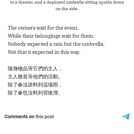
to a theater, and a deployed umbrella sitting upside down
on the side.
The owners wait for the event,
While their belongings wait for them.
Nobody expected a rain but the umbrella,
Not that it expected in this way.
隨身物品等它們的主人，
主人翹首等他們的活動。
除了傘沒誰料到這場雨，
除了傘也沒料到背後溼。