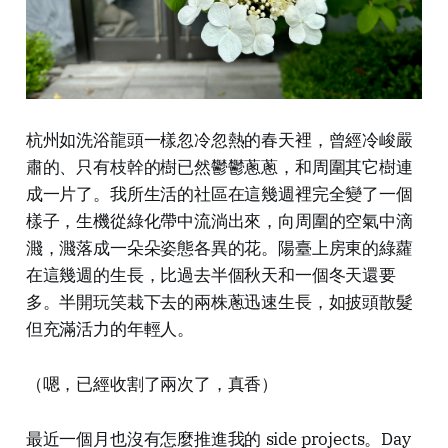
杭州如洗浴龍頭一樣忽冷忽熱的春天裡，曾經冷峻嚴
肅的、只有枝幹的樹已然鬱鬱蔥蔥，和周圍其它樹連
成一片了。我所生活的社區在這幾週裡完全變了一個
樣子，生機從綠化帶中流淌出來，向周圍的空氣中滴
濺，濺落成一朵朵姿態各異的花。陽臺上房東的綠蘿
在這幾週的生長，比過去半個秋天和一個冬天還要
多。半開玩笑栽下去的兩株蔥迅速生長，如披頭散髮
但充滿活力的年輕人。
（嗯，已經收割了兩次了，真香）
最近一個月也沒有怎麼推進我的
side projects
。
Day