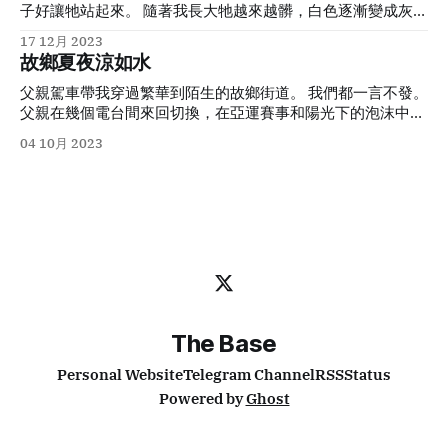
子好讓牠站起來。 隨著我長大牠越來越髒，白色逐漸變成灰
色，但在書桌上牠是我應付作業時最好的朋友。被強迫做什麼
17 12月 2023
事情時候的小朋友是很恐怖的：做作業時他們會用鉛筆、原子
故鄉夏夜涼如水
筆在牆面、桌子用盡全力留下記號，會用尺子插進任何縫隙當
作槓桿，會把漆木上一絲絲因陽光照射裂開的隙縫擴開，把貼
父親駕車帶我穿過繁華到陌生的故鄉街道。 我們都一言不發。
在家具上的膠合板撕下來。唯獨這隻小兔子，牠只是在不可避
父親在幾個電台間來回切換，在亞運賽事和陽光下的泡沫中選
免的鉛筆屑裡逐漸變灰。 我是兔年出生的孩子，我和這隻兔子
擇了
Plan C
：十年前買來塞進汽車
CD
機後再也沒拿出來過的
04 10月 2023
心心相惜。 自幼兒園結束之後我就不被允許帶著牠上學。上小
《西方古典樂原汁演繹（金碟
）
》
。十年後正是這張「金碟」讓
學前的那個晚上，父母很晚才睡覺，點著一盞檯燈整理各種東
我在
Apple Music Classical
上聽起了古典樂。 銀泰城前的兒
西，不知道是整理思緒還是各種證明文件。我被要求面朝窗簾
童遊樂場已經拆掉，換成了並沒有人打球的籃球場，掛有「你
躺著，目的是要我快快睡著，明天要去新的地方見到新的同
好亞運」的橫幅；曾經這座小城市最中心的廣播電視塔風光不
學。窗簾上投射著父母的身影，我身邊的背包裡裝著全新的文
再，改叫「融媒體中心
」
，塔頂的三色環也不再亮起，夜空中
具。我鼓起勇氣但是小聲喃喃地說： 「我能不能把小兔子帶
這棟大樓唯一亮起的是
5
層一塊小小的
LED
燈牌
，
「美妝修甲
上
。
」 父母似乎沒有聽到，也許沒有聽到是好事。 多少個寒暑
微信同號
」
。 上車前在有一搭沒一搭的聊天中我得到關鍵信
假之後，搬到新家，在新的地方，又是嶄新的書包裝著嶄新的
息：小時候我視為家的那套房子已經賣掉了。我於是想起母親
文具。我躺在貌似屬於我自己的一間房間裡略有焦慮，不知道
在我上次回家時與一名房產仲介並不愉快充滿張力的對話。母
明天將面對什麼樣的新同學。這時候我突然想起小兔子，於是
親討論房屋時的語氣讓我想起電話對面的仲介——房屋只是一
The Base
在
種會過期的財產。 換來的錢一部分在小縣城裡購買了一套比較
小的新房，另一部分成為每一次回家需要催促我安家落戶購置
Personal Website
Telegram Channel
RSS
Status
新房的理由。父母告訴我，那套故鄉新房是孝敬長輩的；而奶
Powered by
Ghost
奶說，父親考慮起退休之後回到縣城，和自己少時夥伴們一
起。 去看了剛裝修完的新房