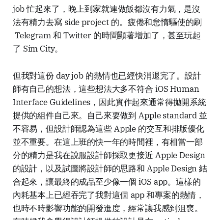
job
忙起來了，晚上到家就連做飯都沒有力氣，是沒
法有精力去寫
side project
的。疲倦和怠惰驅使的刷
Telegram
和
Twitter
的時間顯著增加了，甚至玩起
了
Sim City
。
但我對這份
day job
的熱情也已經快消退完了。設計
師有自己的想法，這些想法大多不符合
iOS Human
Interface Guidelines
，因此實作起來通常得拋開系統
提供的組件自己來。自己來要做到
Apple standard
並
不容易，但設計師認為這些
Apple
的交互和排版優化
並不重要。在這上班的快一年的時間裡，有相當一部
分的精力是我在說服設計師採取更接近
Apple Design
的設計，以及試圖將設計師的思路和
Apple Design
結
合起來，讓最終的成品至少像一個
iOS app
。這樣的
內耗基本上已經吞完了我對這個
app
和專案的熱情，
也時不時影響功能的開發進度，經常讓我感到沮喪。