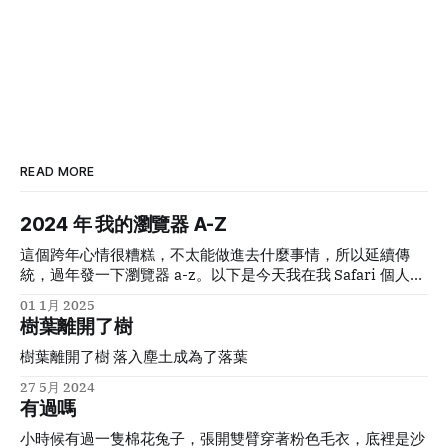
READ MORE
2024
年 我的瀏覽器
A-Z
這個跨年心情很糟糕，不太能做進去什麼事情，所以延續傳
統，過年發一下瀏覽器
a-z
。以下是今天我在我
Safari
個人
profile
里按下每個字母出來的第一個
domain auto
01 1月 2025
completion
：
樹葉離開了樹
樹葉離開了樹 落入塵土成為了落葉
27 5月 2024
有過嗎
小時候有過一隻棉花兔子，張開雙臂穿著粉色毛衣，底裡是沙